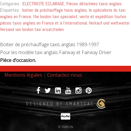
Catégories :
ELECTRICITE ECLAIRAGE
,
Pièces détachées taxis anglais
Étiquettes :
boitier de préchauffage taxis anglais
,
le spécialiste du taxi
anglais en France
,
the london taxi specialist
,
vente et expédition toutes
pièces taxis anglais en France et à l'international
,
Verkauf und weltweiter
Versand von london taxi ersatzteilen
Boitier de préchauffage taxis anglais 1989-1997
Pour les modèle taxi anglais Fairway et Fairway Driver
Pièce d’occasion.
Mentions légales
|
Contactez-nous
DESIGNED BY SMARTCAT
© TAXIFUN