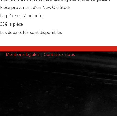
Pièce provenant d’un New Old Stock
La pièce est à peindre.
35€ la pièce
Les deux côtés sont disponibles
Mentions légales
|
Contactez-nous