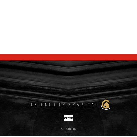
DESIGNED BY SMARTCAT
© TAXIFUN