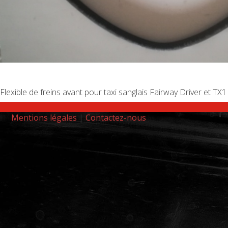
Flexible de freins avant pour taxi sanglais Fairway Driver et TX1
Mentions légales
|
Contactez-nous