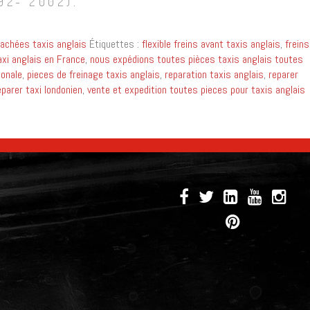
92- 2002).
achées taxis anglais
Étiquettes :
flexible freins avant taxis anglais
,
freins
axi anglais en France
,
nous expédions toutes pièces taxis anglais toutes
ionale
,
pieces de freinage taxis anglais
,
reparation taxis anglais
,
reparer
eparer taxi londonien
,
vente et expedition toutes pieces pour taxis anglais