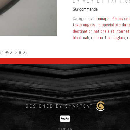
DRIVER ET TX1 (19
Sur commande
Catégories :
freinage
,
Pièces dét
taxis anglais
,
le spécialiste du t
destination nationale et internat
black cab
,
reparer taxi anglais
,
r
 (1992- 2002).
DESIGNED BY SMARTCAT
© TAXIFUN