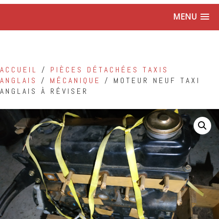
MENU
ACCUEIL
/
PIÈCES DÉTACHÉES TAXIS
ANGLAIS
/
MÉCANIQUE
/ MOTEUR NEUF TAXI
ANGLAIS À RÉVISER