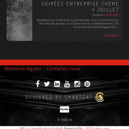
SOIRÉES ENTREPRISE THÈME
4 JUILLET
Posted on
4 juillet 2020
Moodboard sur le thème du 4 juillet aux Etats-Unis Le 4 juillet est une
fête nationale aux Etats-Unis. C'est le Jour de l'Indépendance en 1776
vis-à-vis de la Grande-Bretagne. Pour…
Read More
Mentions légales
|
Contactez-nous
DESIGNED BY SMARTCAT
© TAXIFUN
WP to LinkedIn Auto Publish
Powered By :
XYZScripts.com