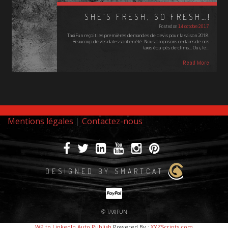
SHE’S FRESH, SO FRESH…!
Posted on
14 octobre 2017
TaxiFun reçoit les premières demandes de devis pour la saison 2018.
Beaucoup de vos dates sont en été. Nous proposons certains de nos
taxis équipés de clims... Oui, le…
Read More
Mentions légales
|
Contactez-nous
DESIGNED BY SMARTCAT
© TAXIFUN
WP to LinkedIn Auto Publish
Powered By :
XYZScripts.com