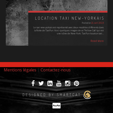
LOCATION TAXI NEW-YORKAIS
Posted on
21 avril 2019
Le taxi new-yorkais est représenté avec deux modèles différents dans
la flotte de TaxiFun. Voici quelques images de ce "Yellow Cab" qui est
une icône de New-York. TaxiFun location taxi…
Read More
Mentions légales
|
Contactez-nous
DESIGNED BY SMARTCAT