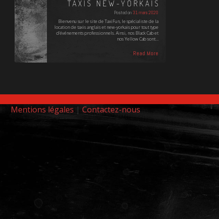
TAXIS NEW-YORKAIS
Posted on
31 mars 2020
Bienvenu sur le site de TaxiFun, le spécialiste de la
location de taxis anglais et new-yorkais pour tout type
d'événements professionnels. Ainsi, nos Black Cab et
nos Yellow Cab sont…
Read More
Mentions légales
|
Contactez-nous