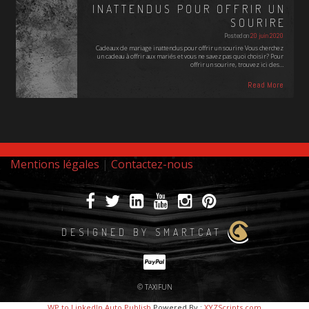
INATTENDUS POUR OFFRIR UN
SOURIRE
Posted on
20 juin 2020
Cadeaux de mariage inattendus pour offrir un sourire Vous cherchez
un cadeau à offrir aux mariés et vous ne savez pas quoi choisir? Pour
offrir un sourire, trouvez ici des…
Read More
Mentions légales
|
Contactez-nous
DESIGNED BY SMARTCAT
© TAXIFUN
WP to LinkedIn Auto Publish
Powered By :
XYZScripts.com