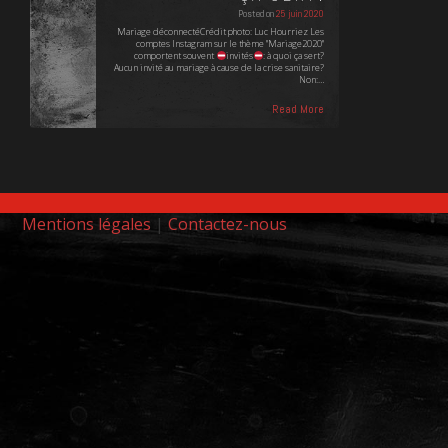
Posted on
25 juin 2020
Mariage déconnectéCrédit photo: Luc Hourriez Les
comptes Instagram sur le thème "Mariage2020"
comportent souvent
invités
: à quoi ça sert?
Aucun invité au mariage à cause de la crise sanitaire?
Non:…
Read More
Mentions légales
|
Contactez-nous