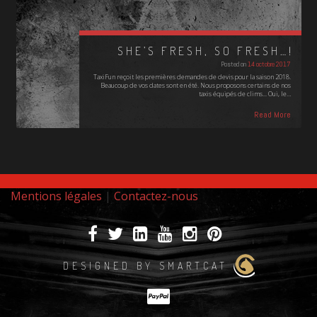
SHE’S FRESH, SO FRESH…!
Posted on
14 octobre 2017
TaxiFun reçoit les premières demandes de devis pour la saison 2018.
Beaucoup de vos dates sont en été. Nous proposons certains de nos
taxis équipés de clims... Oui, le…
Read More
Mentions légales
|
Contactez-nous
DESIGNED BY SMARTCAT