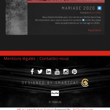
MARIAGE 2020
Posted on
24 juin 2020
Deux chaises blanches pour les mariés sur l'herbe face à l'eau
Dernièrement, nous voyons souvent le symbole
à côté des dates
dans les publications sur le mariage en 2020,…
Read More
Mentions légales
|
Contactez-nous
DESIGNED BY SMARTCAT
© TAXIFUN
WP to LinkedIn Auto Publish
Powered By :
XYZScripts.com