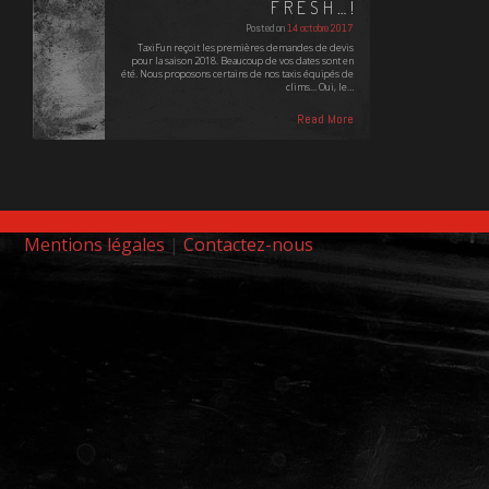
FRESH…!
Posted on
14 octobre 2017
TaxiFun reçoit les premières demandes de devis
pour la saison 2018. Beaucoup de vos dates sont en
été. Nous proposons certains de nos taxis équipés de
clims... Oui, le…
Read More
Mentions légales
|
Contactez-nous