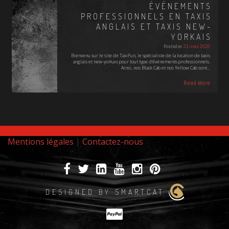
ÉVÉNEMENTS
PROFESSIONNELS EN TAXIS
ANGLAIS ET TAXIS NEW-
YORKAIS
Posted on
31 mars 2020
Bienvenu sur le site de TaxiFun, le spécialiste de la location de taxis
anglais et new-yorkais pour tout type d'événements professionnels.
Ainsi, nos Black Cab et nos Yellow Cab sont…
Read More
Mentions légales
|
Contactez-nous
DESIGNED BY SMARTCAT