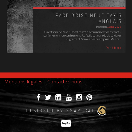
PARE BRISE NEUF TAXIS
ANGLAIS
Posted on
12 mai 2020
On est sorti de l'hiver. On est rentré en confinement; on est sorti -
partiellement- du confinement. Pas facile cette année de célébrer
dignement l'arrivée des beaux jours. Mais ca…
Read More
Mentions légales
|
Contactez-nous
DESIGNED BY SMARTCAT