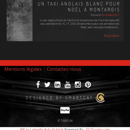
UN TAXI ANGLAIS BLANC POUR
NOËL À MONTARGIS
Posted on
20 octobre 2017
Le taxi anglais blanc de TaxiFun et les peluches de Fred Animation45
vous attendent les 16, 17, 23 et 24 décembre pour une animation de
Noël, avec musique, bonbons et…
Read More
Mentions légales
|
Contactez-nous
DESIGNED BY SMARTCAT
© TAXIFUN
WP to LinkedIn Auto Publish
Powered By :
XYZScripts.com