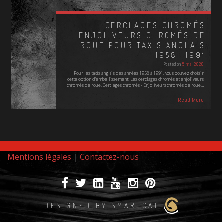
CERCLAGES CHROMÉS
ENJOLIVEURS CHROMÉS DE
ROUE POUR TAXIS ANGLAIS
1958- 1991
Posted on
5 mai 2020
Pour les taxis anglais des années 1958 à 1991, vous pouvez choisir
cette option d'embellissement: Les cerclages chromés et enjoliveurs
chromés de roue. Cerclages chromés - Enjoliveurs chromés de roue…
Read More
Mentions légales
|
Contactez-nous
DESIGNED BY SMARTCAT