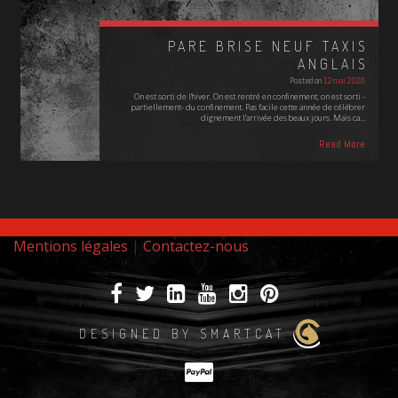
PARE BRISE NEUF TAXIS
ANGLAIS
Posted on
12 mai 2020
On est sorti de l'hiver. On est rentré en confinement; on est sorti -
partiellement- du confinement. Pas facile cette année de célébrer
dignement l'arrivée des beaux jours. Mais ca…
Read More
Mentions légales
|
Contactez-nous
DESIGNED BY SMARTCAT