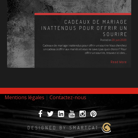
CADEAUX DE MARIAGE
INATTENDUS POUR OFFRIR UN
SOURIRE
Posted on
20 juin 2020
Cadeaux de mariage inattendus pour offrir un sourire Vous cherchez
un cadeau à offrir aux mariés et vous ne savez pas quoi choisir? Pour
offrir un sourire, trouvez ici des…
Read More
Mentions légales
|
Contactez-nous
DESIGNED BY SMARTCAT