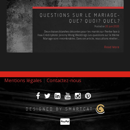
QUESTIONS SUR LE MARIAGE-
QUE? QUOI? QUEL?
Posted on
20 juin 2020
Deux chaises blanches décorées pour les mariés sur l'herbe face à
l'eau.Crédit photo: Jeremy Wong Weddings Les questions sur le thème
Mariage sont innombrables. Dans cet article, nous allons révéler…
Read More
Mentions légales
|
Contactez-nous
DESIGNED BY SMARTCAT