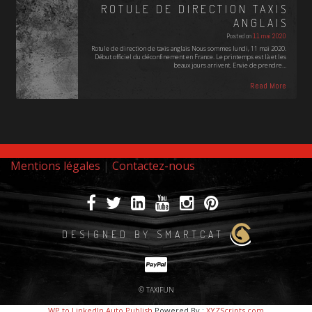
ROTULE DE DIRECTION TAXIS
ANGLAIS
Posted on
11 mai 2020
Rotule de direction de taxis anglais Nous sommes lundi, 11 mai 2020.
Début officiel du déconfinement en France. Le printemps est là et les
beaux jours arrivent. Envie de prendre…
Read More
Mentions légales
|
Contactez-nous
DESIGNED BY SMARTCAT
© TAXIFUN
WP to LinkedIn Auto Publish
Powered By :
XYZScripts.com