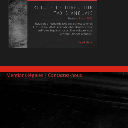
ROTULE DE DIRECTION
TAXIS ANGLAIS
Posted on
11 mai 2020
Rotule de direction de taxis anglais Nous sommes
lundi, 11 mai 2020. Début officiel du déconfinement
en France. Le printemps est là et les beaux jours
arrivent. Envie de prendre…
Read More
Mentions légales
|
Contactez-nous