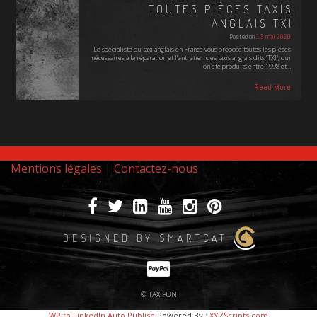
TOUTES PIÈCES TAXIS
ANGLAIS TXI
Posted on
13 mai 2020
Le spécialiste du taxi anglais en France vous propose toutes les pièces
nécessaires à la réparation et l'entretien des taxis anglais dits "TXI", qui
on été produits entre 1998 et…
Read More
Mentions légales
|
Contactez-nous
DESIGNED BY SMARTCAT
© TAXIFUN
WP to LinkedIn Auto Publish
Powered By :
XYZScripts.com