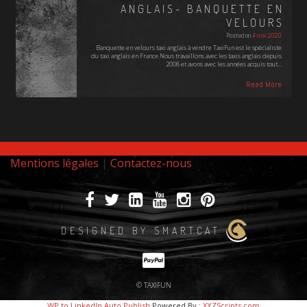
ANGLAIS- BANQUETTE EN
VELOURS
Posted on
4 mai 2020
Banquette en velours taxi anglais à vendre TaxiFun est le spécialiste
du taxi anglais en France.Nous travaillons avec les taxis anglais depuis
2008 et avons avec les années acquis tout…
Read More
Mentions légales
|
Contactez-nous
DESIGNED BY SMARTCAT
© TAXIFUN
WP to LinkedIn Auto Publish
Powered By :
XYZScripts.com