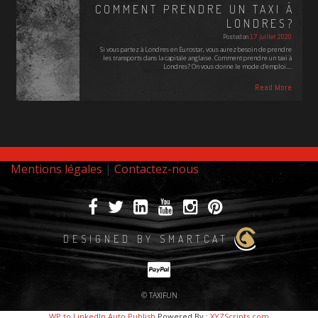
COMMENT PRENDRE UN TAXI À
LONDRES?
Posted on
17 juillet 2020
Si vous partez à Londres en Eurostar, vous aurez besoin de prendre
les transports dans la capitale anglaise. Comment prendre un taxi à
Londres? On vous donne le mode d'emploi.…
Read More
Mentions légales
|
Contactez-nous
DESIGNED BY SMARTCAT
© TAXIFUN
WP to LinkedIn Auto Publish
Powered By :
XYZScripts.com