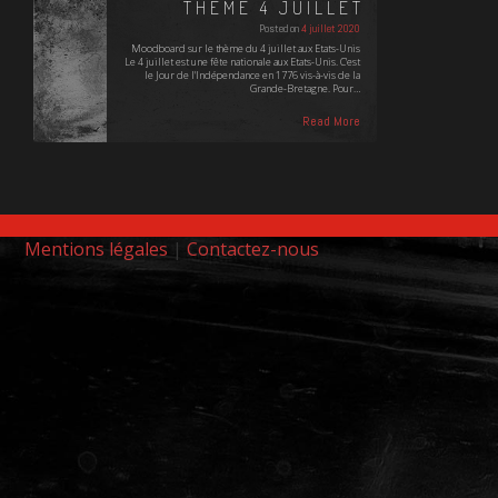
THÈME 4 JUILLET
Posted on
4 juillet 2020
Moodboard sur le thème du 4 juillet aux Etats-Unis
Le 4 juillet est une fête nationale aux Etats-Unis. C'est
le Jour de l'Indépendance en 1776 vis-à-vis de la
Grande-Bretagne. Pour…
Read More
Mentions légales
|
Contactez-nous