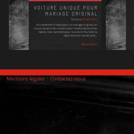
VOITURE UNIQUE POUR
MARIAGE ORIGINAL
Posted on
12 août 2020
A la recherche d'idées pour un mariage original, on
trouve souvent des conseils pour la décoration et les
habits, mais rarement pour la voiture.Pourtant, la
façon dont les mariés sont…
Read More
Mentions légales
|
Contactez-nous