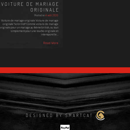
VOITURE DE MARIAGE
ORIGINALE
Posted on
4 août 2020
Voiture de mariage originale Voiture de mariage
originale "so british" Comme voiture de mariage
originale pour un mariage au thème british, ou tout
simplement pour une touche originale et
intemporelle…
Read More
DESIGNED BY SMARTCAT