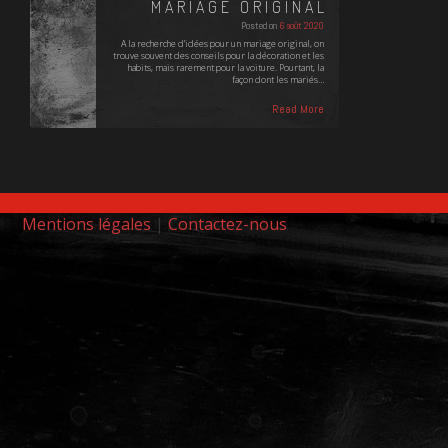
MARIAGE ORIGINAL
Posted on
6 août 2020
A la recherche d'idées pour un mariage original, on
trouve souvent des conseils pour la décoration et les
habits, mais rarement pour la voiture. Pourtant, la
façon dont les mariés…
Read More
Mentions légales
|
Contactez-nous