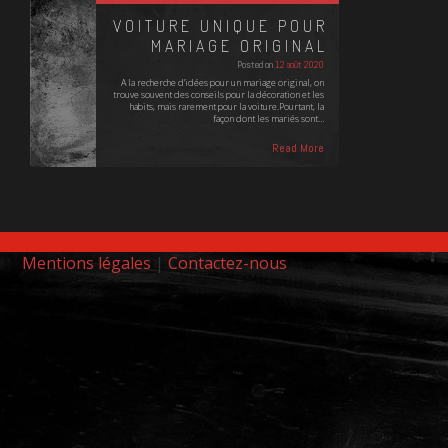
VOITURE UNIQUE POUR
MARIAGE ORIGINAL
Posted on
12 août 2020
A la recherche d'idées pour un mariage original, on
trouve souvent des conseils pour la décoration et les
habits, mais rarement pour la voiture.Pourtant, la
façon dont les mariés sont…
Read More
Mentions légales
|
Contactez-nous