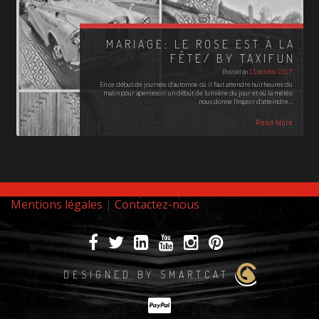
MARIAGE: LE ROSE EST À LA
FÊTE/ BY TAXIFUN
Posted on
11 octobre 2017
En ce début de journée d'automne où il faut attendre huit heures du
matin pour apercevoir un début de lumière du jour et où la météo
nous donne l'espoir d'atteindre…
Read More
Mentions légales
|
Contactez-nous
DESIGNED BY SMARTCAT