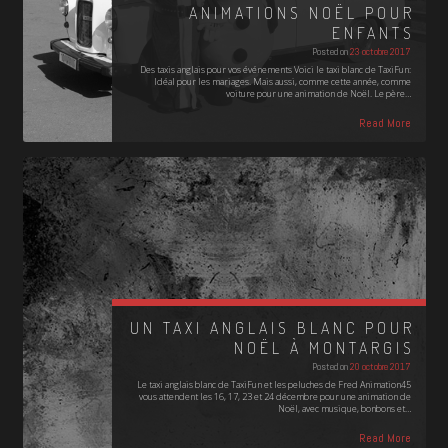
ANIMATIONS NOËL POUR
ENFANTS
Posted on
23 octobre 2017
Des taxis anglais pour vos événements Voici le taxi blanc de TaxiFun:
Idéal pour les mariages. Mais aussi, comme cette année, comme
voiture pour une animation de Noël. Le père…
Read More
UN TAXI ANGLAIS BLANC POUR
NOËL À MONTARGIS
Posted on
20 octobre 2017
Le taxi anglais blanc de TaxiFun et les peluches de Fred Animation45
vous attendent les 16, 17, 23 et 24 décembre pour une animation de
Noël, avec musique, bonbons et…
Read More