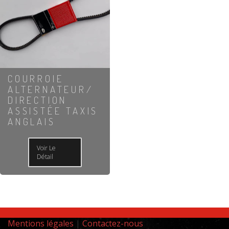
COURROIE
ALTERNATEUR/
DIRECTION
ASSISTÉE TAXIS
ANGLAIS
Voir Le
Détail
Mentions légales
|
Contactez-nous