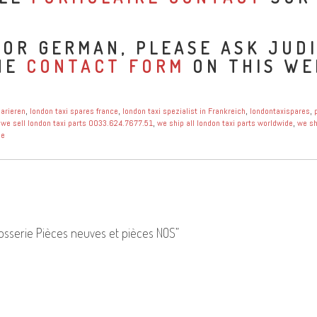
 OR GERMAN, PLEASE ASK JUD
THE
CONTACT FORM
ON THIS WE
parieren
,
london taxi spares france
,
london taxi spezialist in Frankreich
,
londontaxispares
,
,
we sell london taxi parts 0033.624.7677.51
,
we ship all london taxi parts worldwide
,
we sh
le
rosserie Pièces neuves et pièces NOS
”