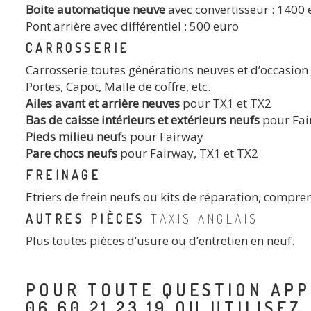
Boite automatique neuve
avec convertisseur : 1400
Pont arrière avec différentiel : 500 euro
CARROSSERIE
Carrosserie toutes générations neuves et d’occasion
Portes, Capot, Malle de coffre, etc.
Ailes avant et arrière neuves
pour TX1 et TX2
Bas de caisse intérieurs et extérieurs neufs
pour Fai
Pieds milieu neuf
s pour Fairway
Pare chocs neufs
pour Fairway, TX1 et TX2
FREINAGE
Etriers de frein neufs ou kits de réparation, compre
AUTRES PIÈCES
TAXIS ANGLAIS
Plus toutes pièces d’usure ou d’entretien en neuf.
POUR TOUTE QUESTION APP
06.60.21.23.19 OU UTILISEZ