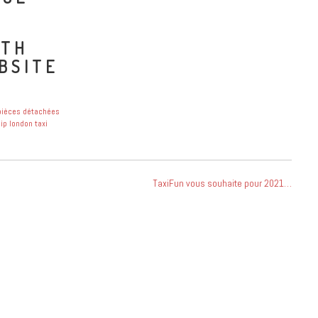
ITH
BSITE
pièces détachées
ip london taxi
TaxiFun vous souhaite pour 2021…