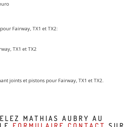
 euro
 pour Fairway, TX1 et TX2:
rway, TX1 et TX2
nant joints et pistons pour Fairway, TX1 et TX2.
ELEZ MATHIAS AUBRY AU
 LE
FORMULAIRE CONTACT
SUR