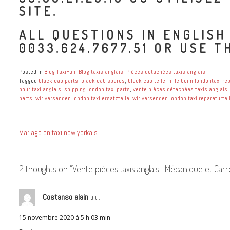
SITE.
ALL QUESTIONS IN ENGLISH
0033.624.7677.51 OR USE 
Posted in
Blog TaxiFun
,
Blog taxis anglais
,
Pièces détachées taxis anglais
Tagged
black cab parts
,
black cab spares
,
black cab teile
,
hilfe beim londontaxi re
pour taxi anglais
,
shipping london taxi parts
,
vente pièces détachées taxis anglais
parts
,
wir versenden london taxi ersatzteile
,
wir versenden london taxi reparaturtei
NAVIGATION
Mariage en taxi new yorkais
DE
L’ARTICLE
2 thoughts on “
Vente pièces taxis anglais- Mécanique et Car
Costanso alain
dit :
15 novembre 2020 à 5 h 03 min