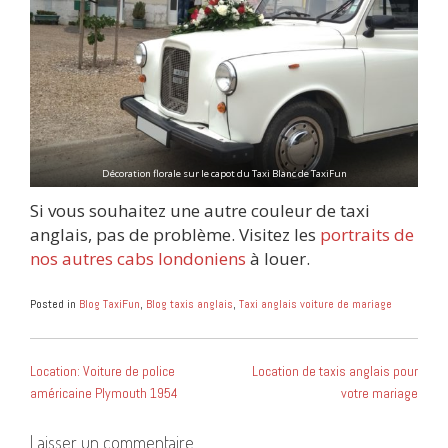
Décoration florale sur le capot du Taxi Blanc de TaxiFun
Si vous souhaitez une autre couleur de taxi
anglais, pas de problème. Visitez les
portraits de
nos autres cabs londoniens
à louer.
Posted in
Blog TaxiFun
,
Blog taxis anglais
,
Taxi anglais voiture de mariage
NAVIGATION
Location: Voiture de police
Location de taxis anglais pour
DE
américaine Plymouth 1954
votre mariage
L’ARTICLE
Laisser un commentaire