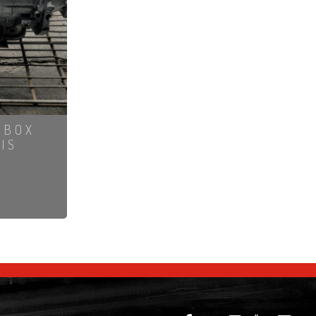
RBOX
IS