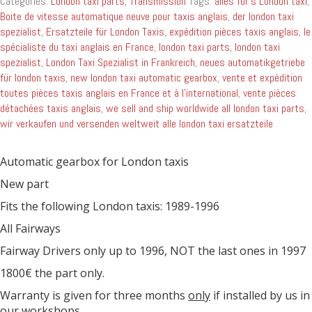
Categories:
London taxi parts
,
Transmission
Tags:
alles für's London taxi
,
Boite de vitesse automatique neuve pour taxis anglais
,
der london taxi
spezialist
,
Ersatzteile für London Taxis
,
expédition pièces taxis anglais
,
le
spécialiste du taxi anglais en France
,
london taxi parts
,
london taxi
spezialist
,
London Taxi Spezialist in Frankreich
,
neues automatikgetriebe
für london taxis
,
new london taxi automatic gearbox
,
vente et expédition
toutes pièces taxis anglais en France et à l'international
,
vente pièces
détachées taxis anglais
,
we sell and ship worldwide all london taxi parts
,
wir verkaufen und versenden weltweit alle london taxi ersatzteile
Automatic gearbox for London taxis
New part
Fits the following London taxis: 1989-1996
All Fairways
Fairway Drivers only up to 1996, NOT the last ones in 1997
1800€ the part only.
Warranty is given for three months
only
if installed by us in
our workshops