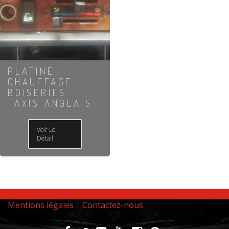
PLATINE
CHAUFFAGE
BOISERIES
TAXIS ANGLAIS
Voir Le
Détail
Mentions légales
|
Contactez-nous