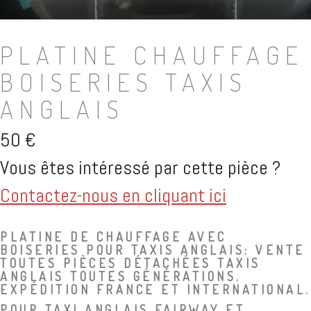
PLATINE CHAUFFAGE
BOISERIES TAXIS
ANGLAIS
50
€
Vous êtes intéressé par cette pièce ?
Contactez-nous en cliquant ici
PLATINE DE CHAUFFAGE AVEC
BOISERIES POUR TAXIS ANGLAIS: VENTE
TOUTES PIÈCES DÉTACHÉES TAXIS
ANGLAIS TOUTES GÉNÉRATIONS.
EXPÉDITION FRANCE ET INTERNATIONAL.
POUR TAXI ANGLAIS FAIRWAY ET