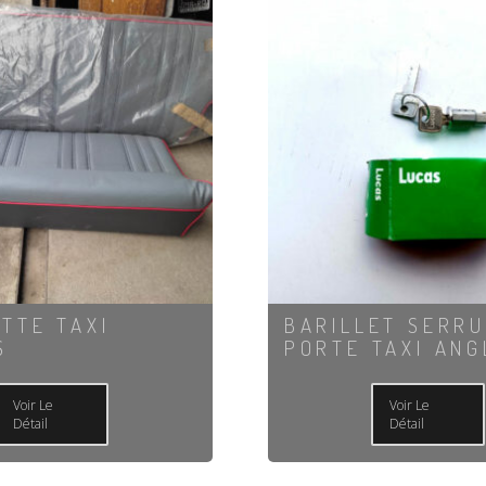
TTE TAXI
BARILLET SERR
S
PORTE TAXI ANG
Voir Le
Voir Le
Détail
Détail