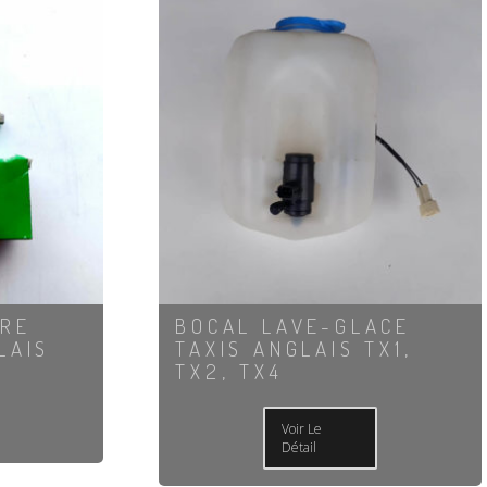
URE
BOCAL LAVE-GLACE
LAIS
TAXIS ANGLAIS TX1,
TX2, TX4
Voir Le
Détail