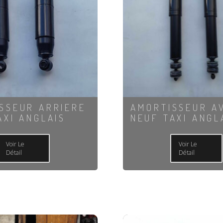
SSEUR ARRIERE
AMORTISSEUR A
AXI ANGLAIS
NEUF TAXI ANGL
Voir Le
Voir Le
Détail
Détail