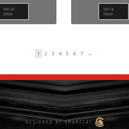
Voir Le
Voir Le
Détail
Détail
1
2
3
4
5
6
7
→
DESIGNED BY SMARTCAT