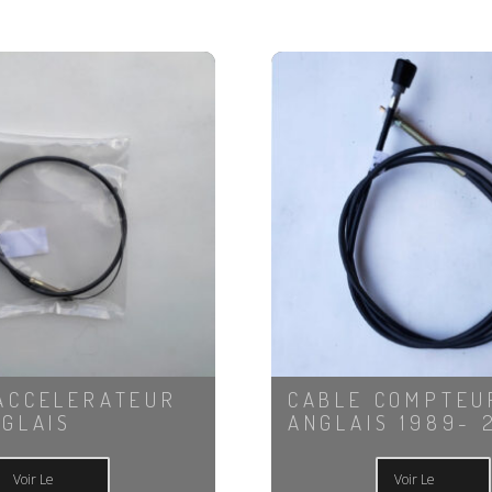
ACCELERATEUR
CABLE COMPTEU
NGLAIS
ANGLAIS 1989- 
Voir Le
Voir Le