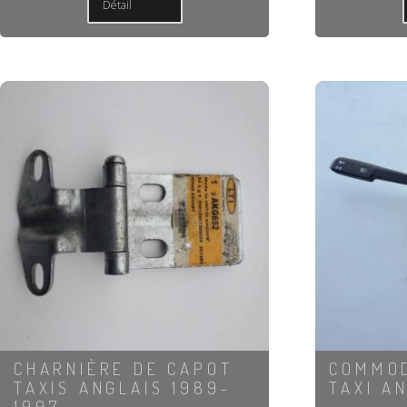
Détail
CHARNIÈRE DE CAPOT
COMMOD
TAXIS ANGLAIS 1989-
TAXI A
1997