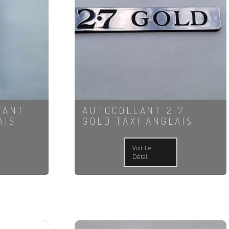
VANT
AUTOCOLLANT 2.7
AIS
GOLD TAXI ANGLAIS
Voir Le
Détail