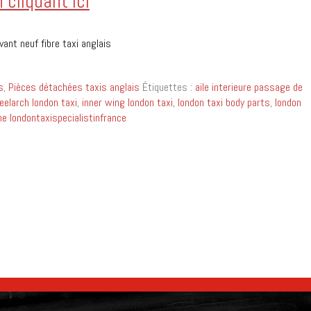
cliquant ici
vant neuf fibre taxi anglais
s
,
Pièces détachées taxis anglais
Étiquettes :
aile interieure passage de
eelarch london taxi
,
inner wing london taxi
,
london taxi body parts
,
london
he londontaxispecialistinfrance