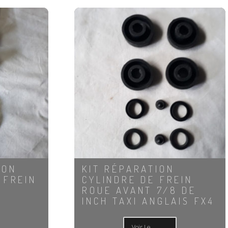
ION
KIT RÉPARATION
 FREIN
CYLINDRE DE FREIN
ROUE AVANT 7/8 DE
INCH TAXI ANGLAIS FX4
Voir Le