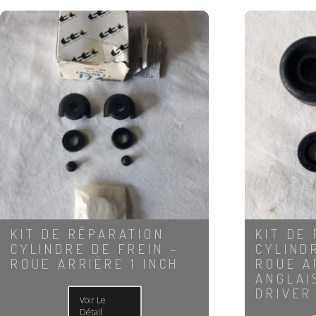
KIT DE RÉPARATION
KIT DE
CYLINDRE DE FREIN –
CYLIND
ROUE ARRIÈRE 1 INCH
ROUE A
ANGLAI
DRIVER
Voir Le
Détail