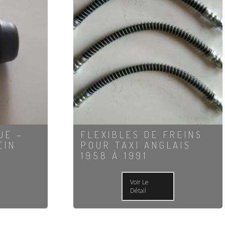
UE –
FLEXIBLES DE FREINS
EIN
POUR TAXI ANGLAIS
1958 À 1991
Voir Le
Détail