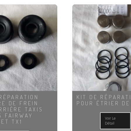
 RÉPARATION
KIT DE RÉPARAT
RE DE FREIN
POUR ÉTRIER DE
RRIÈRE TAXIS
S FAIRWAY
Voir Le
 ET TX1
Détail