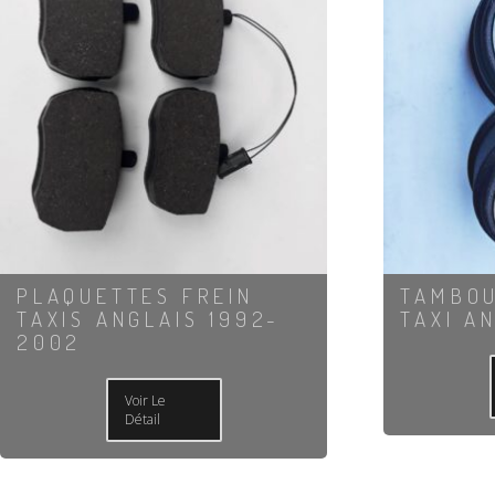
PLAQUETTES FREIN
TAMBOU
TAXIS ANGLAIS 1992-
TAXI A
2002
Voir Le
Détail