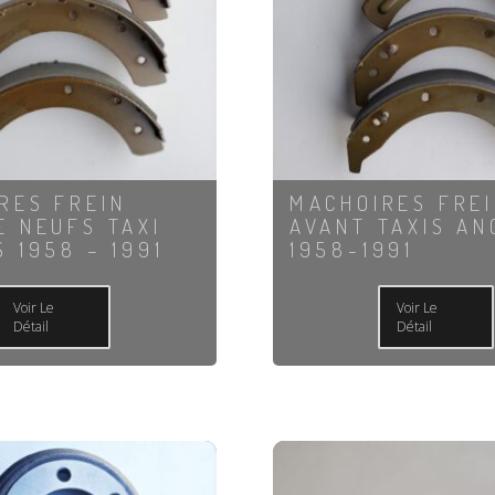
RES FREIN
MACHOIRES FRE
E NEUFS TAXI
AVANT TAXIS AN
S 1958 – 1991
1958-1991
Voir Le
Voir Le
Détail
Détail