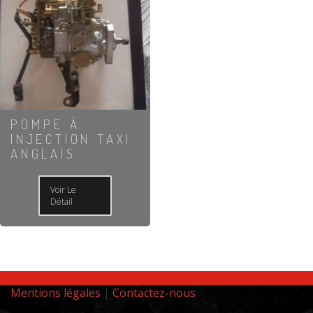
POMPE À
INJECTION TAXI
ANGLAIS
Voir Le
Détail
Mentions légales
|
Contactez-nous