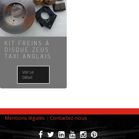
KIT FREINS À
DISQUE ZEUS
TAXI ANGLAIS
Voir Le
Détail
Mentions légales
|
Contactez-nous