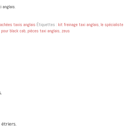
i anglais.
achées taxis anglais
Étiquettes :
kit freinage taxi anglais
,
le spécialiste
 pour black cab
,
pièces taxi anglais
,
zeus
.
étriers.