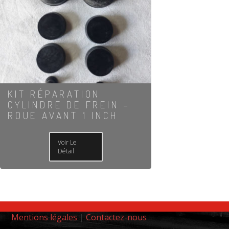
KIT RÉPARATION
CYLINDRE DE FREIN –
ROUE AVANT 1 INCH
Voir Le
Détail
Mentions légales
|
Contactez-nous