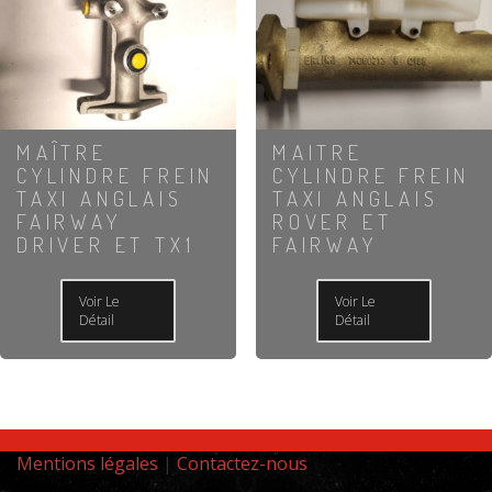
MAÎTRE
MAITRE
CYLINDRE FREIN
CYLINDRE FREIN
TAXI ANGLAIS
TAXI ANGLAIS
FAIRWAY
ROVER ET
DRIVER ET TX1
FAIRWAY
Voir Le
Voir Le
Détail
Détail
Mentions légales
|
Contactez-nous