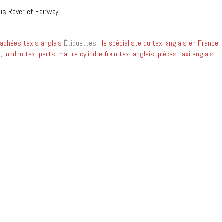
lais Rover et Fairway
achées taxis anglais
Étiquettes :
le spécialiste du taxi anglais en France
,
r
,
london taxi parts
,
maitre cylindre frein taxi anglais
,
pièces taxi anglais