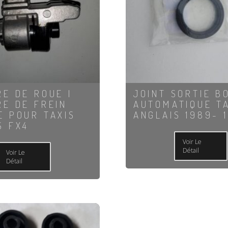
RE DE ROUE |
JOINT SORTIE B
RE DE FREIN
AUTOMATIQUE T
E POUR TAXIS
ANGLAIS 1989- 
S FX4
Voir Le
Détail
Voir Le
Détail