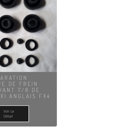
PARATION
RE DE FREIN
VANT 7/8 DE
AXI ANGLAIS FX4
Voir Le
Détail