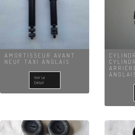
AMORTISSEUR AVANT
CYLIND
NEUF TAXI ANGLAIS
CYLIND
ARRIÈR
ANGLAI
Voir Le
Détail