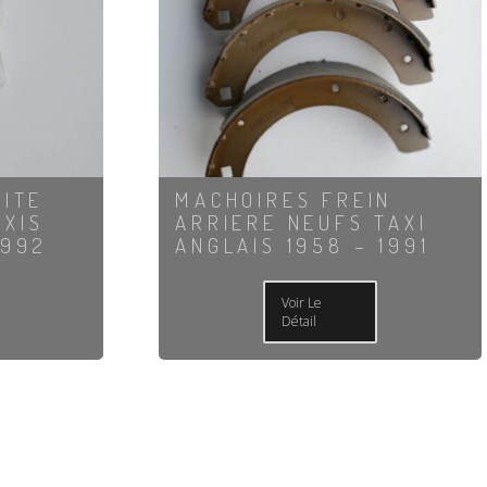
OITE
MACHOIRES FREIN
AXIS
ARRIERE NEUFS TAXI
1992
ANGLAIS 1958 – 1991
Voir Le
Détail