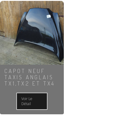
CAPOT NEUF
TAXIS ANGLAIS
TX1,TX2 ET TX4
Voir Le
Détail