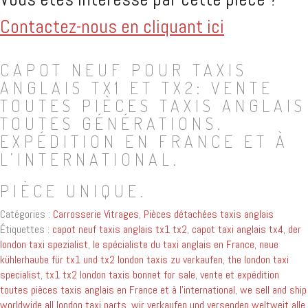
Contactez-nous en cliquant ici
CAPOT NEUF POUR TAXIS
ANGLAIS TX1 ET TX2: VENTE
TOUTES PIÈCES TAXIS ANGLAIS
TOUTES GÉNÉRATIONS.
EXPÉDITION EN FRANCE ET À
L’INTERNATIONAL.
PIÈCE UNIQUE.
Catégories :
Carrosserie Vitrages
,
Pièces détachées taxis anglais
Étiquettes :
capot neuf taxis anglais tx1 tx2
,
capot taxi anglais tx4
,
der
london taxi spezialist
,
le spécialiste du taxi anglais en France
,
neue
kühlerhaube für tx1 und tx2 london taxis zu verkaufen
,
the london taxi
specialist
,
tx1 tx2 london taxis bonnet for sale
,
vente et expédition
toutes pièces taxis anglais en France et à l'international
,
we sell and ship
worldwide all london taxi parts
,
wir verkaufen und versenden weltweit alle