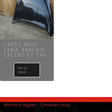
CAPOT NEUF
TAXIS ANGLAIS
TX1,TX2 ET TX4
Voir Le
Détail
Mentions légales
|
Contactez-nous